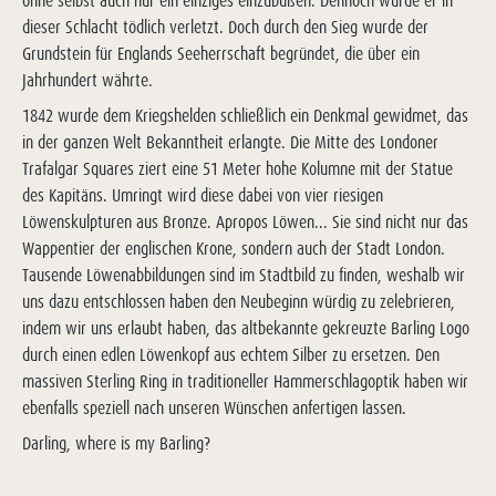
ohne selbst auch nur ein einziges einzubüßen. Dennoch wurde er in
dieser Schlacht tödlich verletzt. Doch durch den Sieg wurde der
Grundstein für Englands Seeherrschaft begründet, die über ein
Jahrhundert währte.
1842 wurde dem Kriegshelden schließlich ein Denkmal gewidmet, das
in der ganzen Welt Bekanntheit erlangte. Die Mitte des Londoner
Trafalgar Squares ziert eine 51 Meter hohe Kolumne mit der Statue
des Kapitäns. Umringt wird diese dabei von vier riesigen
Löwenskulpturen aus Bronze. Apropos Löwen... Sie sind nicht nur das
Wappentier der englischen Krone, sondern auch der Stadt London.
Tausende Löwenabbildungen sind im Stadtbild zu finden, weshalb wir
uns dazu entschlossen haben den Neubeginn würdig zu zelebrieren,
indem wir uns erlaubt haben, das altbekannte gekreuzte Barling Logo
durch einen edlen Löwenkopf aus echtem Silber zu ersetzen. Den
massiven Sterling Ring in traditioneller Hammerschlagoptik haben wir
ebenfalls speziell nach unseren Wünschen anfertigen lassen.
Darling, where is my Barling?