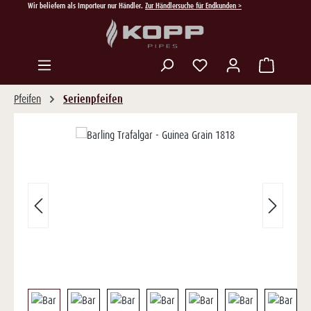
Wir beliefern als Importeur nur Händler.
Zur Händlersuche für Endkunden >
Zum Hauptinhalt springen
Du hast 0 Produkte auf
Pfeifen
Serienpfeifen
Bildergalerie überspringen