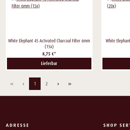
White Elephant 45 Activated Charcoal Filter 6mm
White Elephan
(15x)
8,75 €*
Lieferbar
Seite
Seite
1
2
ADRESSE
SHOP SER