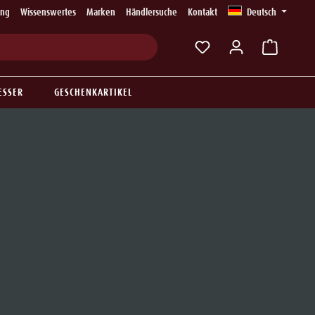
ung
Wissenswertes
Marken
Händlersuche
Kontakt
Deutsch
Du hast 0 Produkte auf
ESSER
GESCHENKARTIKEL