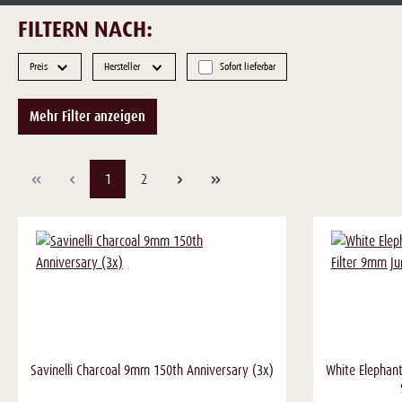
FILTERN NACH:
Preis
Hersteller
Sofort lieferbar
Mehr Filter anzeigen
Seite
Seite
1
2
Savinelli Charcoal 9mm 150th Anniversary (3x)
White Elephan