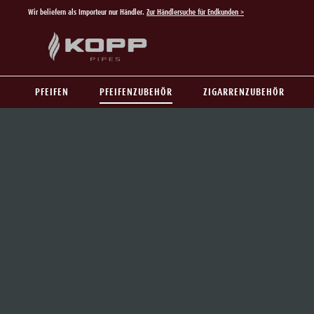
Wir beliefern als Importeur nur Händler.
Zur Händlersuche für Endkunden >
 Hauptinhalt springen
Zur Suche springen
Zur Hauptnavigation springen
PFEIFEN
PFEIFENZUBEHÖR
ZIGARRENZUBEHÖR