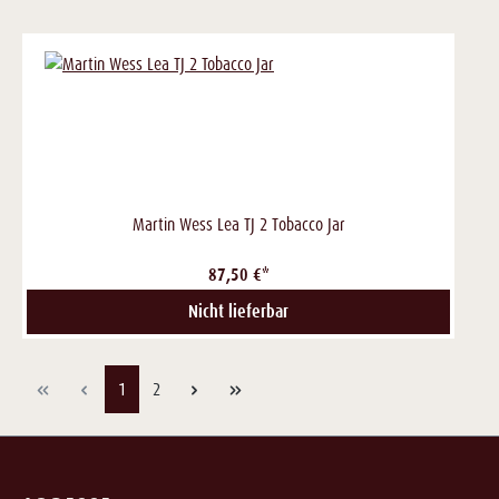
Martin Wess Lea TJ 2 Tobacco Jar
87,50 €*
Nicht lieferbar
Seite
Seite
1
2