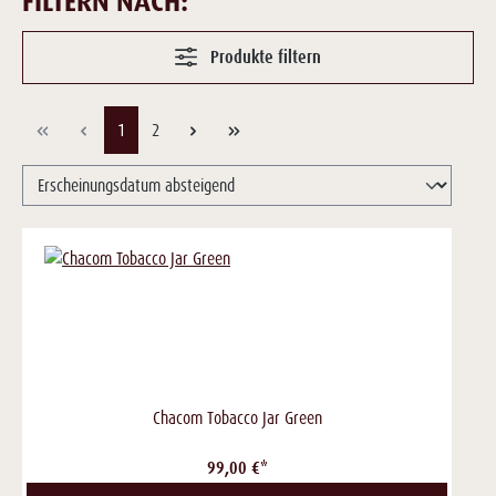
FILTERN NACH:
Produkte filtern
Seite
Seite
1
2
Chacom Tobacco Jar Green
99,00 €*