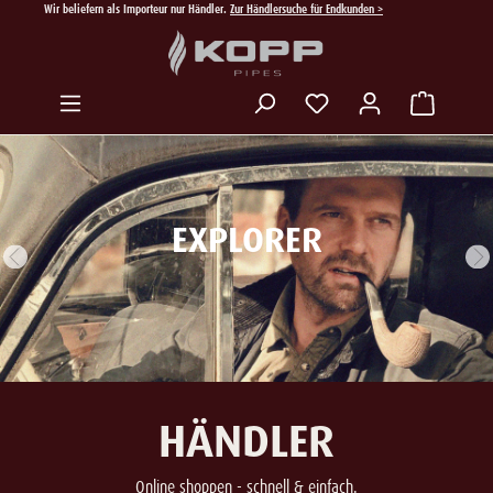
Wir beliefern als Importeur nur Händler.
Zur Händlersuche für Endkunden >
Zum Hauptinhalt springen
Du hast 0 Produkte auf
EXPLORER
HÄNDLER
Online shoppen - schnell & einfach.