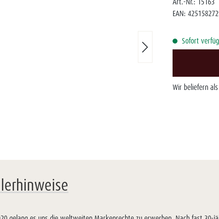
Art.-Nr.:
15163
EAN:
425158272
Sofort verfüg
Wir beliefern al
llerhinweise
. 2020 gelang es uns die weltweiten Markenrechte zu erwerben. Nach fast 30-j