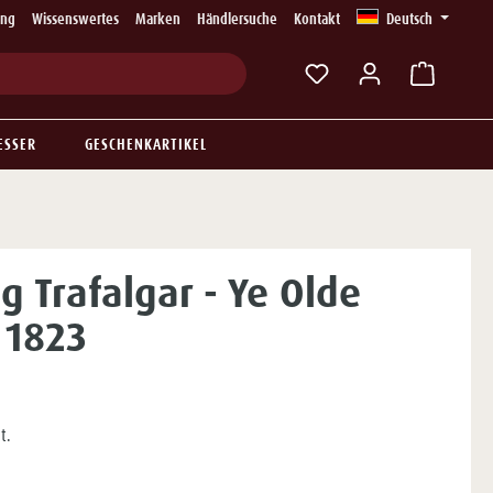
ung
Wissenswertes
Marken
Händlersuche
Kontakt
Deutsch
Du hast 0 Produkte auf
ESSER
GESCHENKARTIKEL
g Trafalgar - Ye Olde
 1823
t.