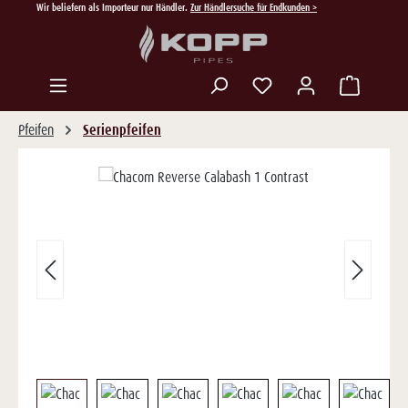
Wir beliefern als Importeur nur Händler.
Zur Händlersuche für Endkunden >
Zum Hauptinhalt springen
Du hast 0 Produkte auf
Pfeifen
Serienpfeifen
Bildergalerie überspringen