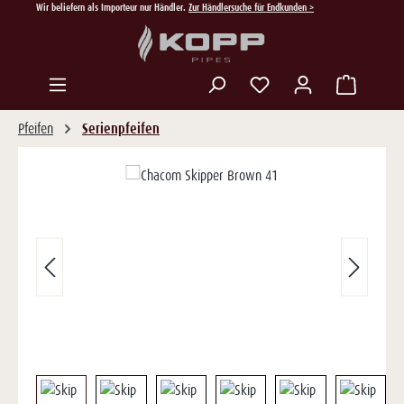
Wir beliefern als Importeur nur Händler.
Zur Händlersuche für Endkunden >
Zum Hauptinhalt springen
Du hast 0 Produkte auf
Pfeifen
Serienpfeifen
Bildergalerie überspringen