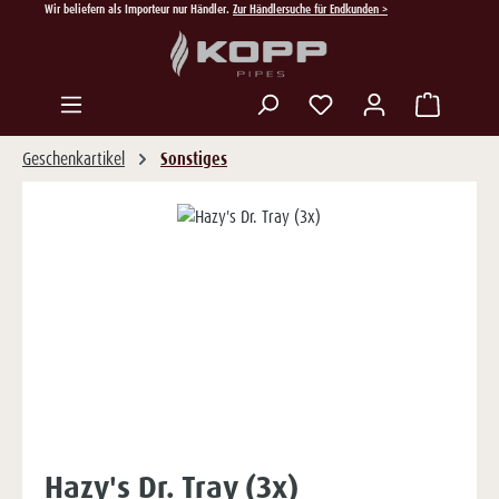
Wir beliefern als Importeur nur Händler.
Zur Händlersuche für Endkunden >
Zum Hauptinhalt springen
Du hast 0 Produkte auf
Geschenkartikel
Sonstiges
Bildergalerie überspringen
Hazy's Dr. Tray (3x)