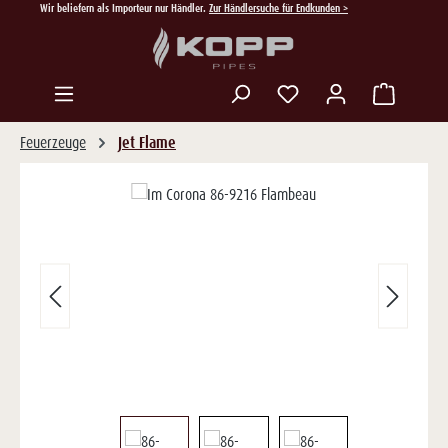
Wir beliefern als Importeur nur Händler.
Zur Händlersuche für Endkunden >
Zum Hauptinhalt springen
Du hast 0 Produkte auf
Feuerzeuge
Jet Flame
Bildergalerie überspringen