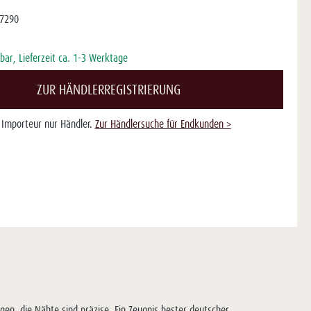
7290
bar, Lieferzeit ca. 1-3 Werktage
ZUR HÄNDLERREGISTRIERUNG
s Importeur nur Händler.
Zur Händlersuche für Endkunden >
agen, die Nähte sind präzise. Ein Zeugnis bester deutscher