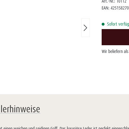
Art.-Nr.:
10112
EAN:
425158270
Sofort verfüg
Wir beliefern al
llerhinweise
t einen weichen und seidigen Griff. Das luxuriöse Leder ist perfekt eingeschl