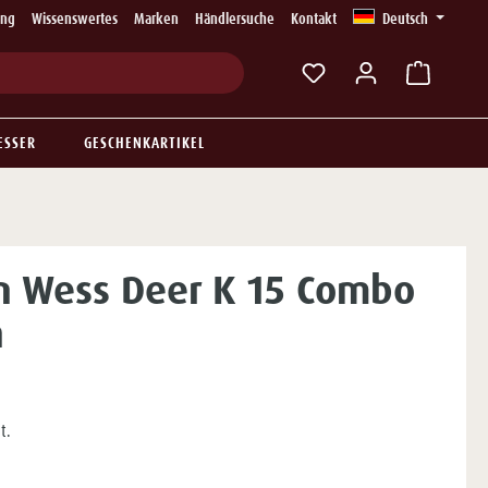
ung
Wissenswertes
Marken
Händlersuche
Kontakt
Deutsch
Du hast 0 Produkte auf
ESSER
GESCHENKARTIKEL
n Wess Deer K 15 Combo
h
t.