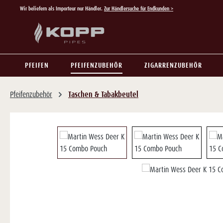
Wir beliefern als Importeur nur Händler.
Zur Händlersuche für Endkunden >
 Hauptinhalt springen
Zur Suche springen
Zur Hauptnavigation springen
PFEIFEN
PFEIFENZUBEHÖR
ZIGARRENZUBEHÖR
Pfeifenzubehör
Taschen & Tabakbeutel
Bildergalerie überspringen