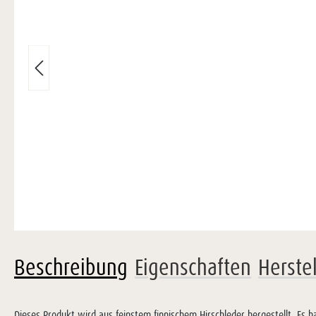
Beschreibung
Eigenschaften
Herste
Dieses Produkt wird aus feinstem finnischem Hirschleder hergestellt. Es ha