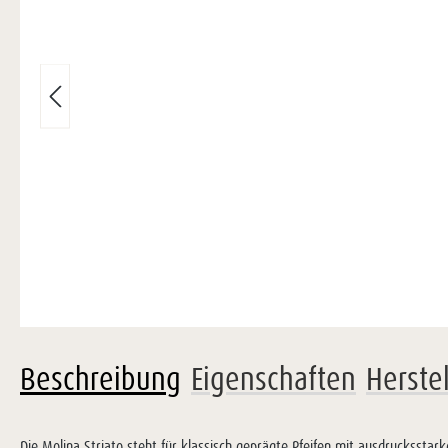
Beschreibung
Eigenschaften
Herste
Die Molina Striato steht für klassisch geprägte Pfeifen mit ausdrucksstar