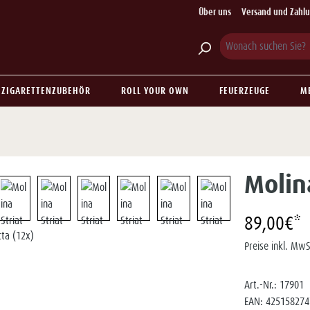
Über uns
Versand und Zahl
ZIGARETTENZUBEHÖR
ROLL YOUR OWN
FEUERZEUGE
M
Molina
89,00€*
Preise inkl. MwS
Art.-Nr.:
17901
EAN:
425158274