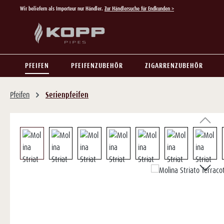
Wir beliefern als Importeur nur Händler.
Zur Händlersuche für Endkunden >
 Hauptinhalt springen
Zur Suche springen
Zur Hauptnavigation springen
PFEIFEN
PFEIFENZUBEHÖR
ZIGARRENZUBEHÖR
Pfeifen
Serienpfeifen
Bildergalerie überspringen