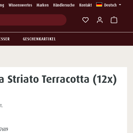
ung
Wissenswertes
Marken
Händlersuche
Kontakt
Deutsch
Du hast 0 Produkte auf
ESSER
GESCHENKARTIKEL
 Striato Terracotta (12x)
t.
7609