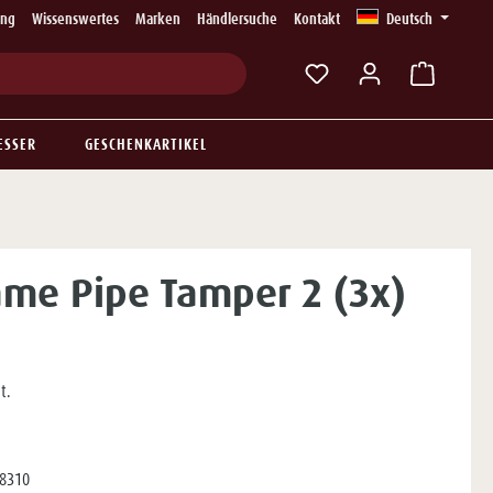
ung
Wissenswertes
Marken
Händlersuche
Kontakt
Deutsch
Du hast 0 Produkte auf
ESSER
GESCHENKARTIKEL
me Pipe Tamper 2 (3x)
t.
8310