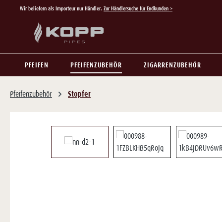
Wir beliefern als Importeur nur Händler.
Zur Händlersuche für Endkunden >
 Hauptinhalt springen
Zur Suche springen
Zur Hauptnavigation springen
PFEIFEN
PFEIFENZUBEHÖR
ZIGARRENZUBEHÖR
Pfeifenzubehör
Stopfer
Bildergalerie überspringen