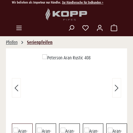
Wir beliefern als Importeur nur Händler.
Zur Händlersuche für Endkunden >
Zum Hauptinhalt springen
Du hast 0 Produkte auf
Pfeifen
Serienpfeifen
Bildergalerie überspringen