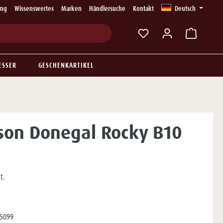
ung
Wissenswertes
Marken
Händlersuche
Kontakt
Deutsch
Du hast 0 Produkte auf
ESSER
GESCHENKARTIKEL
son Donegal Rocky B10
t.
5099