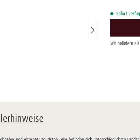
Sofort verfüg
Wir beliefern al
llerhinweise
iebhaber und Alternativtouristen. Hier befinden sich unterschiedlichste Land