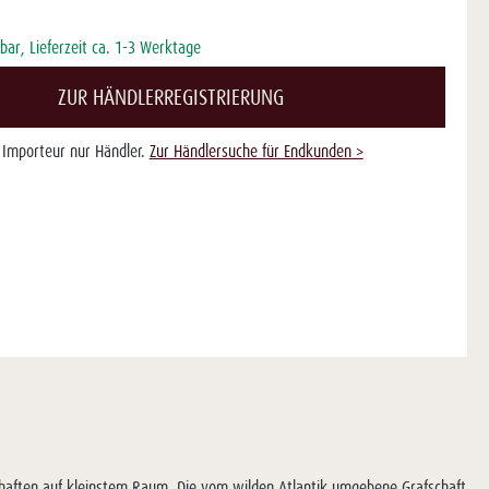
bar, Lieferzeit ca. 1-3 Werktage
ZUR HÄNDLERREGISTRIERUNG
s Importeur nur Händler.
Zur Händlersuche für Endkunden >
schaften auf kleinstem Raum. Die vom wilden Atlantik umgebene Grafschaft