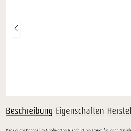
Beschreibung
Eigenschaften
Herste
Das County Donegal im Nordwesten Irlands ist ein Traum für jeden Naturl