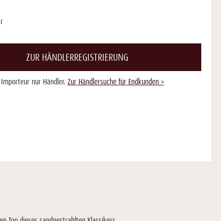
r
ZUR HÄNDLERREGISTRIERUNG
s Importeur nur Händler.
Zur Händlersuche für Endkunden >
n Top dieses sandgestrahlten Klassikers.