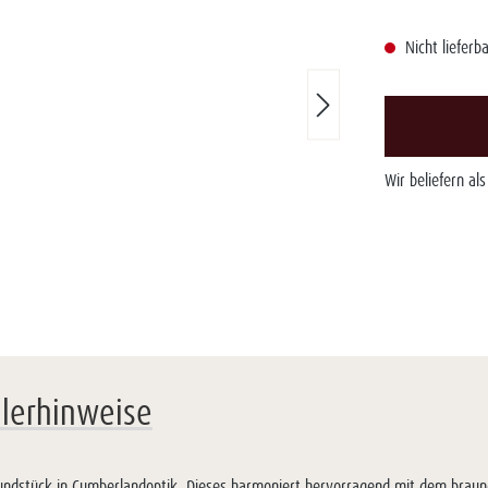
Nicht lieferba
Wir beliefern al
llerhinweise
 Mundstück in Cumberlandoptik. Dieses harmoniert hervorragend mit dem braune