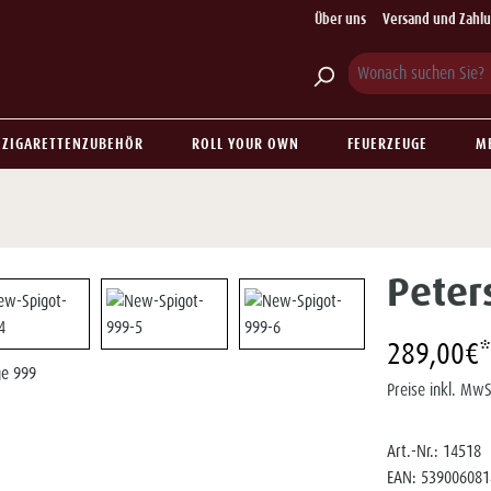
Über uns
Versand und Zahl
ZIGARETTENZUBEHÖR
ROLL YOUR OWN
FEUERZEUGE
M
Peter
289,00€*
Preise inkl. MwS
Art.-Nr.:
14518
EAN:
539006081