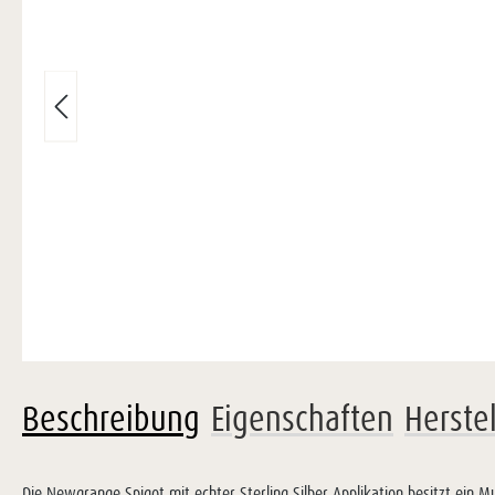
Beschreibung
Eigenschaften
Herste
Die Newgrange Spigot mit echter Sterling Silber Applikation besitzt ein