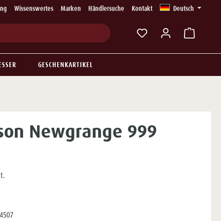
ung
Wissenswertes
Marken
Händlersuche
Kontakt
Deutsch
Du hast 0 Produkte auf
ESSER
GESCHENKARTIKEL
son Newgrange 999
t.
4507