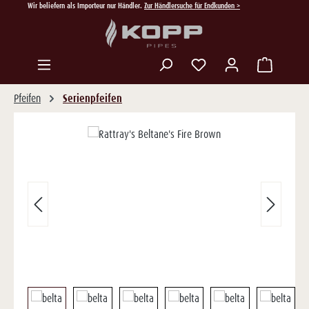
Wir beliefern als Importeur nur Händler.
Zur Händlersuche für Endkunden >
Zum Hauptinhalt springen
Du hast 0 Produkte auf
Pfeifen
Serienpfeifen
Bildergalerie überspringen