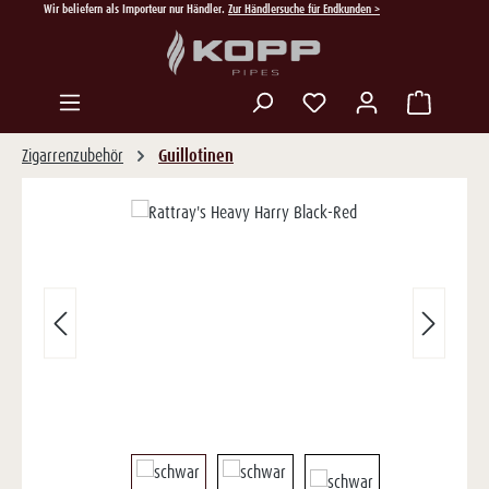
Wir beliefern als Importeur nur Händler.
Zur Händlersuche für Endkunden >
Zum Hauptinhalt springen
Du hast 0 Produkte auf
Zigarrenzubehör
Guillotinen
Bildergalerie überspringen