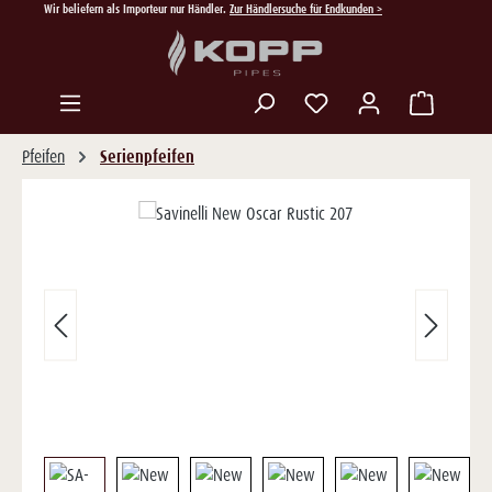
Wir beliefern als Importeur nur Händler.
Zur Händlersuche für Endkunden >
Zum Hauptinhalt springen
Du hast 0 Produkte auf
Pfeifen
Serienpfeifen
Bildergalerie überspringen