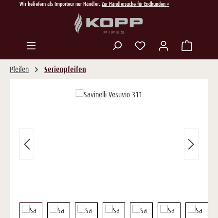
Wir beliefern als Importeur nur Händler.
Zur Händlersuche für Endkunden >
Zum Hauptinhalt springen
Du hast 0 Produkte auf
Pfeifen
Serienpfeifen
Bildergalerie überspringen