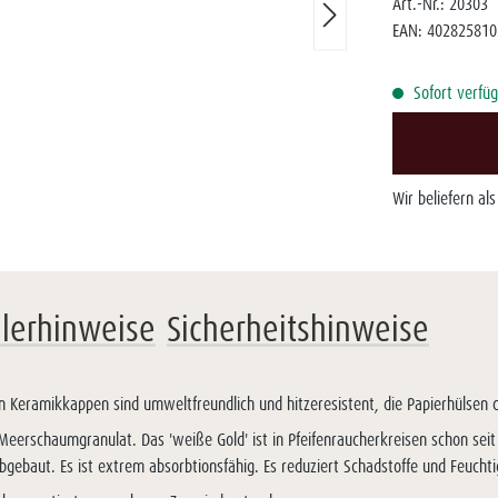
Art.-Nr.:
20303
EAN:
402825810
Sofort verfüg
Wir beliefern al
llerhinweise
Sicherheitshinweise
en Keramikkappen sind umweltfreundlich und hitzeresistent, die Papierhülsen ch
eerschaumgranulat. Das 'weiße Gold' ist in Pfeifenraucherkreisen schon seit
abgebaut. Es ist extrem absorbtionsfähig. Es reduziert Schadstoffe und Feuch