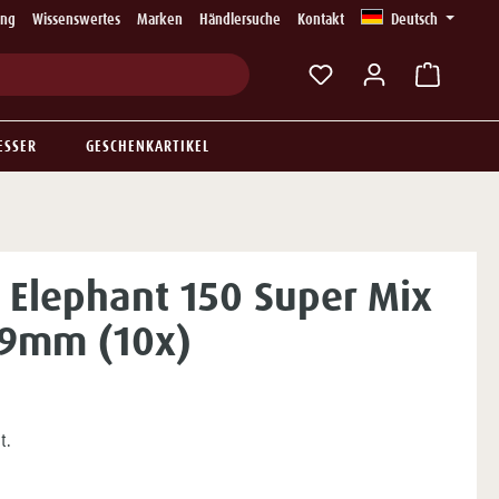
ung
Wissenswertes
Marken
Händlersuche
Kontakt
Deutsch
Du hast 0 Produkte auf
ESSER
GESCHENKARTIKEL
 Elephant 150 Super Mix
r 9mm (10x)
t.