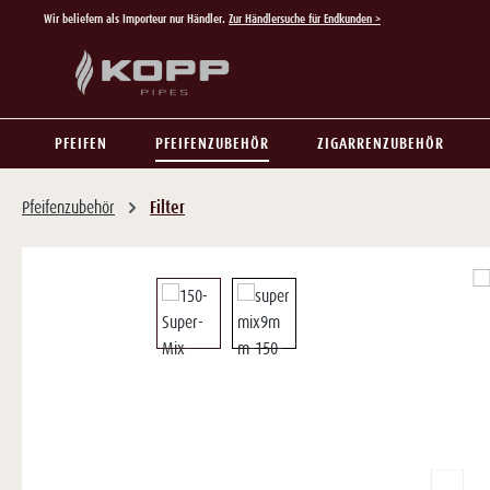
Wir beliefern als Importeur nur Händler.
Zur Händlersuche für Endkunden >
 Hauptinhalt springen
Zur Suche springen
Zur Hauptnavigation springen
PFEIFEN
PFEIFENZUBEHÖR
ZIGARRENZUBEHÖR
Pfeifenzubehör
Filter
Bildergalerie überspringen