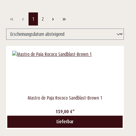
Seite
Seite
1
2
Mastro de Paja Rococo Sandblast-Brown 1
159,00 €*
Lieferbar