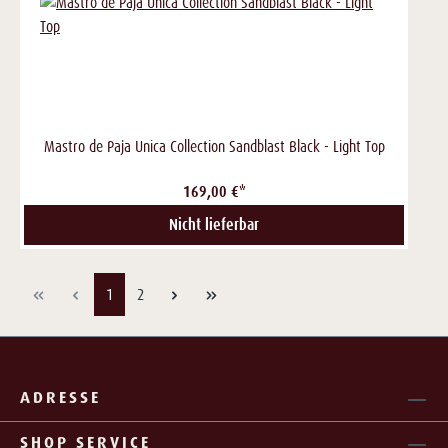
Mastro de Paja Unica Collection Sandblast Black - Light Top
169,00 €*
Nicht lieferbar
Seite
Seite
1
2
ADRESSE
SHOP SERVICE